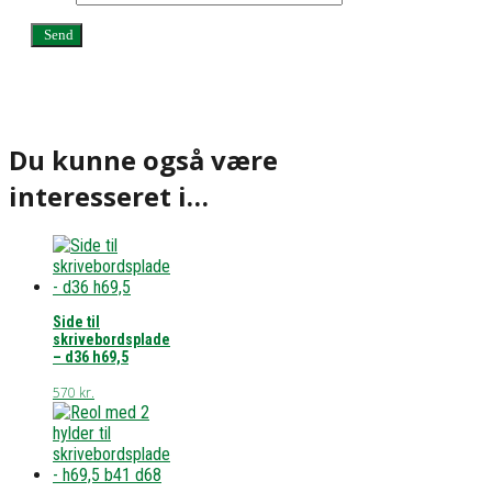
Du kunne også være
interesseret i…
Side til
skrivebordsplade
– d36 h69,5
570
kr.