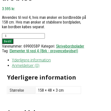
3.595
kr.
Anvendes til reol 4, hvis man ønsker en bordbredde på
158 cm. Hvis man ønsker at stabilisere bordpladen,
kan bordben købes separat.
Skrivebordsplade
-
Bestil
h3
Varenummer:
699005BP
Kategori:
Skrivebordsplader
d78
Tag:
Elementer til reol 4 (Birk - provencebejdset)
b158
antal
Yderligere information
Anmeldelser (0)
Yderligere information
Størrelse
158 × 48 × 3 cm