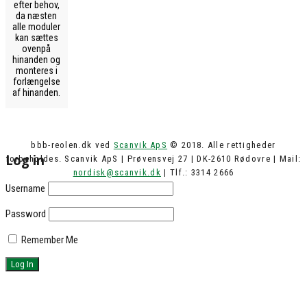
efter behov,
da næsten
alle moduler
kan sættes
ovenpå
hinanden og
monteres i
forlængelse
af hinanden.
bbb-reolen.dk ved
Scanvik ApS
© 2018. Alle rettigheder
Log in
forbeholdes. Scanvik ApS | Prøvensvej 27 | DK-2610 Rødovre | Mail:
nordisk@scanvik.dk
| Tlf.: 3314 2666
Username
Password
Remember Me