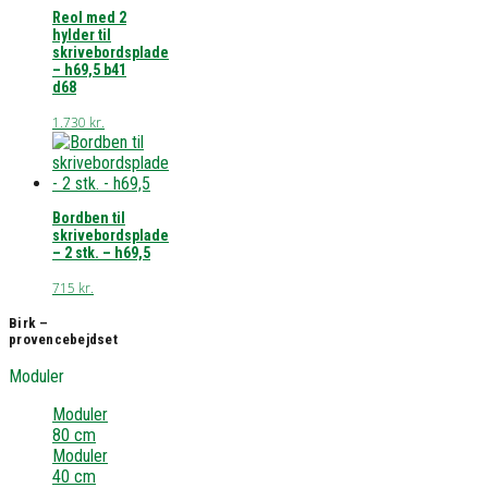
Reol med 2
hylder til
skrivebordsplade
– h69,5 b41
d68
1.730
kr.
Bordben til
skrivebordsplade
– 2 stk. – h69,5
715
kr.
Birk –
provencebejdset
Moduler
Moduler
80 cm
Moduler
40 cm