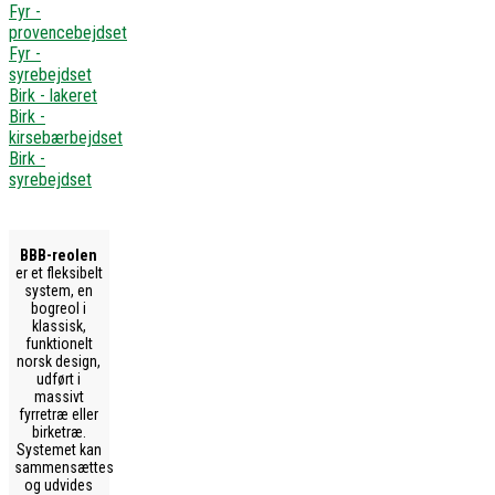
Fyr -
provencebejdset
Fyr -
syrebejdset
Birk - lakeret
Birk -
kirsebærbejdset
Birk -
syrebejdset
BBB-reolen
er et fleksibelt
system, en
bogreol i
klassisk,
funktionelt
norsk design,
udført i
massivt
fyrretræ eller
birketræ.
Systemet kan
sammensættes
og udvides