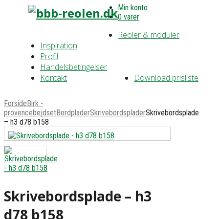
Min konto
0 varer
Reoler & moduler
Inspiration
Profil
Handelsbetingelser
Kontakt
Download prisliste
Forside
Birk -
provencebejdset
Bordplader
Skrivebordsplader
Skrivebordsplade
– h3 d78 b158
Skrivebordsplade – h3
d78 b158