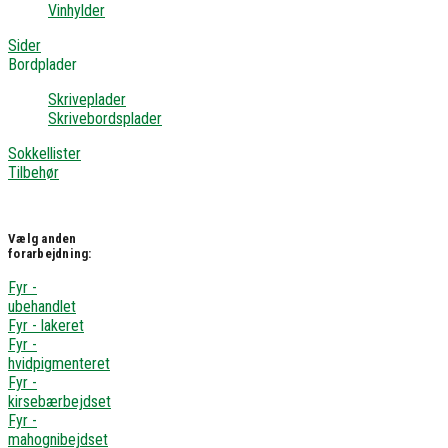
Vinhylder
Sider
Bordplader
Skriveplader
Skrivebordsplader
Sokkellister
Tilbehør
Vælg anden
forarbejdning:
Fyr -
ubehandlet
Fyr - lakeret
Fyr -
hvidpigmenteret
Fyr -
kirsebærbejdset
Fyr -
mahognibejdset