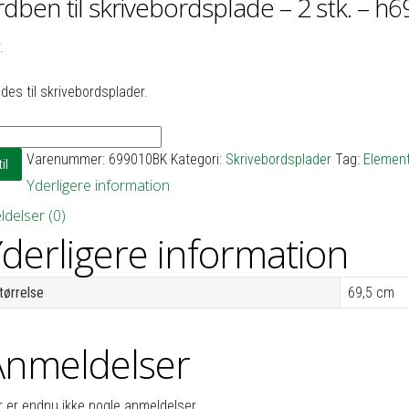
dben til skrivebordsplade – 2 stk. – h6
.
es til skrivebordsplader.
en
Varenummer:
699010BK
Kategori:
Skrivebordsplader
Tag:
Elemente
il
bordsplade
Yderligere information
delser (0)
derligere information
tørrelse
69,5 cm
Anmeldelser
r er endnu ikke nogle anmeldelser.