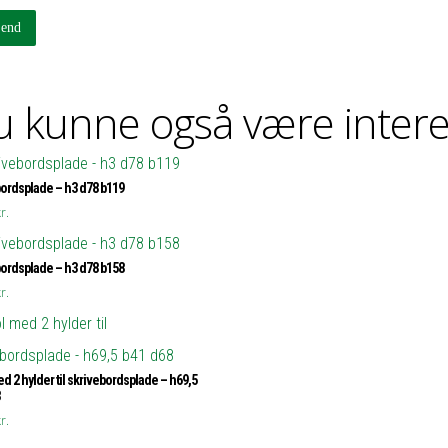
 kunne også være intere
ordsplade – h3 d78 b119
r.
ordsplade – h3 d78 b158
r.
d 2 hylder til skrivebordsplade – h69,5
r.