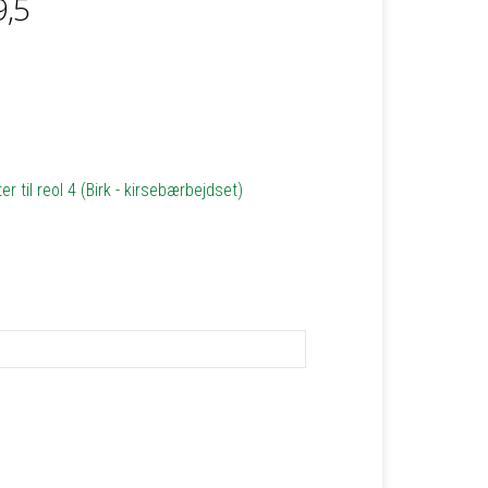
9,5
r til reol 4 (Birk - kirsebærbejdset)