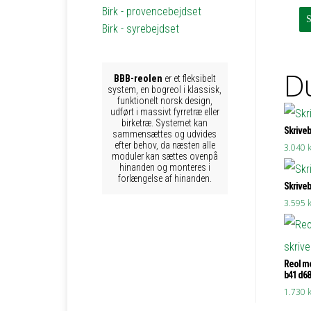
Birk - provencebejdset
Birk - syrebejdset
Du
BBB-reolen
er et fleksibelt
system, en bogreol i klassisk,
funktionelt norsk design,
udført i massivt fyrretræ eller
birketræ. Systemet kan
Skriveb
sammensættes og udvides
efter behov, da næsten alle
3.040
k
moduler kan sættes ovenpå
hinanden og monteres i
forlængelse af hinanden.
Skriveb
3.595
k
Reol me
b41 d68
1.730
k