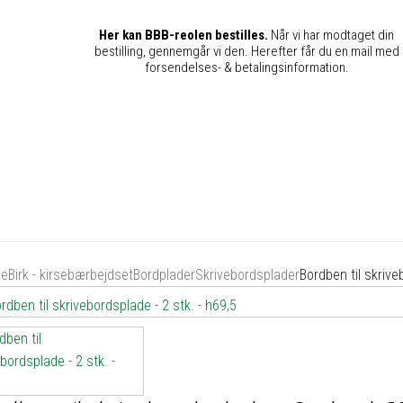
Her kan BBB-reolen bestilles.
Når vi har modtaget din
bestilling, gennemgår vi den. Herefter får du en mail med
forsendelses- & betalingsinformation.
de
Birk - kirsebærbejdset
Bordplader
Skrivebordsplader
Bordben til skrive