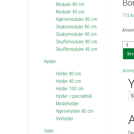
Bor
Moduler 80 cm
Moduler 40 cm
715
kr
Hjørnemoduler 80 cm
Skabsmoduler 80 cm
Anvend
Skabsmoduler 40 cm
Skuffemoduler 80 cm
Bordb
Skuffemoduler 40 cm
til
Best
skrive
Hylder
-
Anmel
2
Hylder 80 cm
Y
stk.
Hylder 40 cm
-
Hylder 100 cm
h69,5
S
Hylder i specialmål
antal
Mediehylder
Hjørnehylder 80 cm
Vinhylder
Sider
De