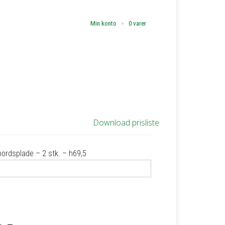
Min konto
0 varer
Download prisliste
bordsplade – 2 stk. – h69,5