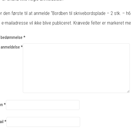
 den første til at anmelde “Bordben til skrivebordsplade – 2 stk. – h6
 e-mailadresse vil ikke blive publiceret.
Krævede felter er markeret m
n bedømmelse
*
 anmeldelse
*
vn
*
ail
*