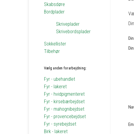
Skabsdøre
Bordplader
Vær
Din
Skriveplader
Skrivebordsplader
Di
Sokkellister
Din
Tilbehør
Vælg anden forarbejdning:
Fyr - ubehandlet
Fyr - lakeret
Fyr - hvidpigmenteret
Fyr - kirsebærbejdset
Na
Fyr - mahognibejdset
Fyr - provencebejdset
Fyr - syrebejdset
Em
Birk - lakeret