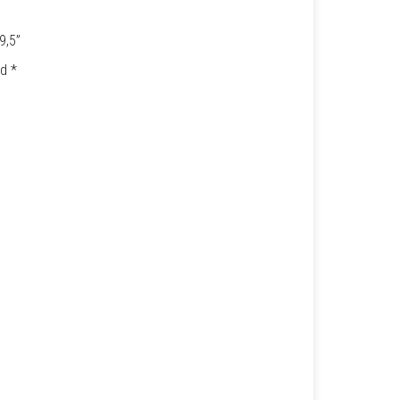
9,5”
ed
*