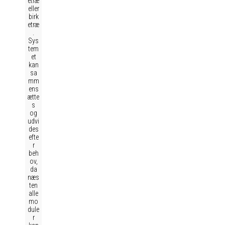
etræ
eller
birk
etræ
.
Sys
tem
et
kan
sa
mm
ens
ætte
s
og
udvi
des
efte
r
beh
ov,
da
næs
ten
alle
mo
dule
r