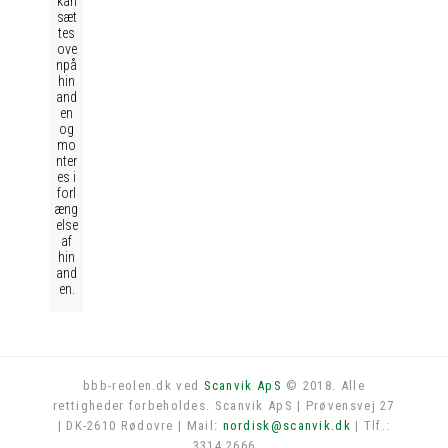
kan
sæt
tes
ove
npå
hin
and
en
og
mo
nter
es i
forl
æng
else
af
hin
and
en.
bbb-reolen.dk ved
Scanvik ApS
© 2018. Alle
rettigheder forbeholdes. Scanvik ApS | Prøvensvej 27
Log in
| DK-2610 Rødovre | Mail:
nordisk@scanvik.dk
| Tlf.:
3314 2666