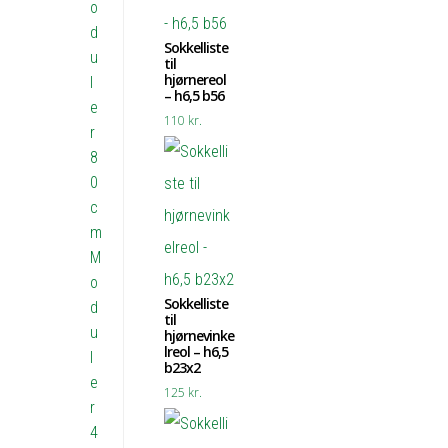
o
d
Sokkelliste
u
til
hjørnereol
l
– h6,5 b56
e
110
kr.
r
8
0
c
m
M
o
Sokkelliste
d
til
u
hjørnevinke
lreol – h6,5
l
b23x2
e
125
kr.
r
4