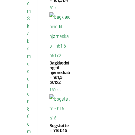
– h61,5 b41
c
60
kr.
m
S
k
a
b
s
m
Bagklædni
o
ng til
d
hjørneskab
– h61,5
u
b61x2
l
160
kr.
e
r
8
0
c
Bogstøtte
– h16 b16
m