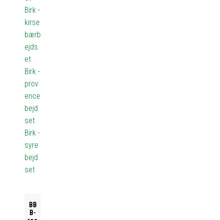
Birk -
kirse
bærb
ejds
et
Birk -
prov
ence
bejd
set
Birk -
syre
bejd
set
BB
B-