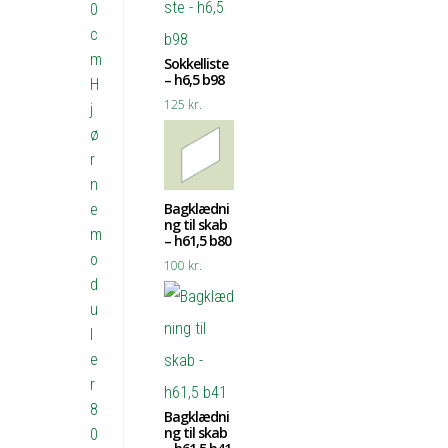
0
c
m
Sokkelliste
– h6,5 b98
H
125
kr.
j
ø
r
n
Bagklædni
e
ng til skab
m
– h61,5 b80
o
100
kr.
d
u
l
e
r
8
Bagklædni
ng til skab
0