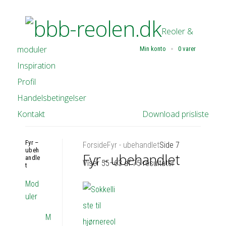
Reoler &
moduler
Min konto
0 varer
Inspiration
Profil
Handelsbetingelser
Kontakt
Download prisliste
Fyr –
Forside
Fyr - ubehandlet
Side 7
ubeh
Fyr - ubehandlet
andle
Viser 55–63 af 75 resultater
t
Mod
uler
M