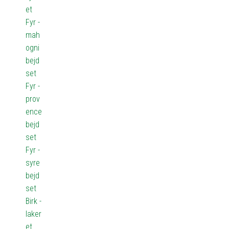
et
Fyr -
mah
ogni
bejd
set
Fyr -
prov
ence
bejd
set
Fyr -
syre
bejd
set
Birk -
laker
et