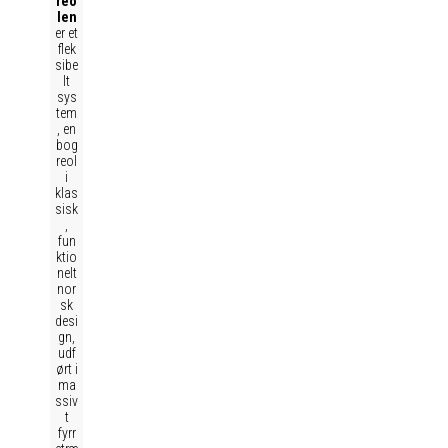
reo
len
er et
flek
sibe
lt
sys
tem
, en
bog
reol
i
klas
sisk
,
fun
ktio
nelt
nor
sk
desi
gn,
udf
ørt i
ma
ssiv
t
fyrr