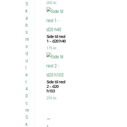
200
kr.
S
k
a
b
s
Side til reol
m
1 – d20 h40
o
175
kr.
d
u
l
e
r
Side til reol
2 – d20
4
h103
0
255
kr.
c
m
S
←
k