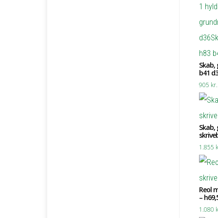
Skab,
b41 d
905
kr.
Skab, 
skrive
1.855
k
Reol m
– h69,
1.080
k