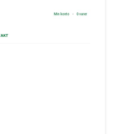
Min konto
0 varer
TAKT