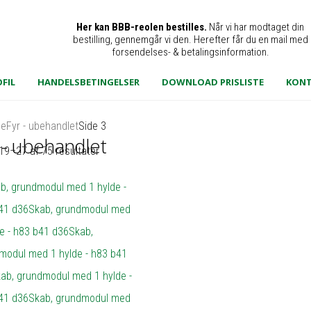
Her kan BBB-reolen bestilles.
Når vi har modtaget din
bestilling, gennemgår vi den. Herefter får du en mail med
forsendelses- & betalingsinformation.
FIL
HANDELSBETINGELSER
DOWNLOAD PRISLISTE
KON
de
Fyr - ubehandlet
Side 3
 - ubehandlet
19–27 af 75 resultater