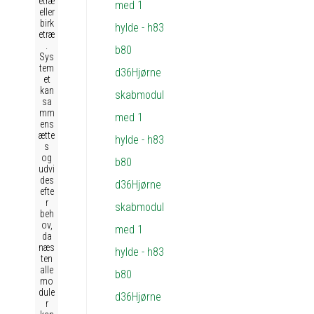
etræ
eller
birk
etræ
.
Sys
tem
et
kan
sa
mm
ens
ætte
s
og
udvi
des
efte
r
beh
ov,
da
næs
ten
alle
mo
dule
r