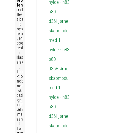
reo
len
er et
flek
sibe
lt
sys
tem
, en
bog
reol
i
klas
sisk
,
fun
ktio
nelt
nor
sk
desi
gn,
udf
ørt i
ma
ssiv
t
fyrr