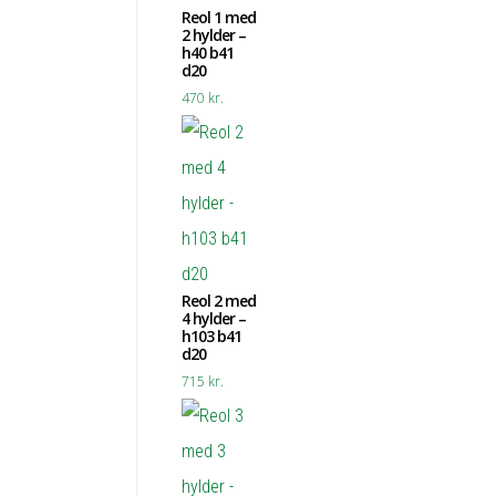
Reol 1 med
2 hylder –
h40 b41
d20
470
kr.
Reol 2 med
4 hylder –
h103 b41
d20
715
kr.