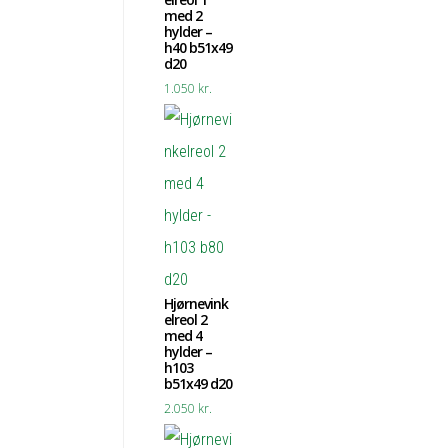
med 2
hylder –
h40 b51x49
d20
1.050
kr.
Hjørnevink
elreol 2
med 4
hylder –
h103
b51x49 d20
2.050
kr.