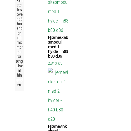
kan
sæt
tes
ove
npå
hin
and
en
Hjørneskab
og
smodul
mo
med 1
nter
hylde – h83
es i
b80 d36
forl
æng
2.310
kr.
else
af
hin
and
en.
Hjørnevink
elreol 1