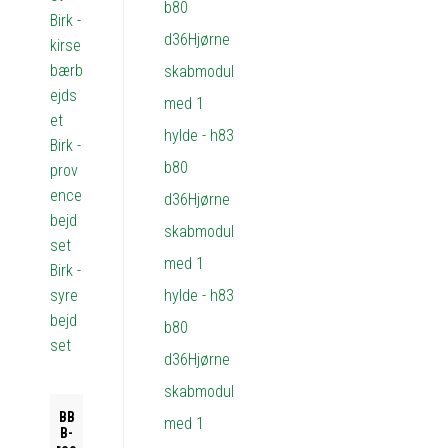
Birk -
kirse
bærb
ejds
et
Birk -
prov
ence
bejd
set
Birk -
syre
bejd
set
BB
B-