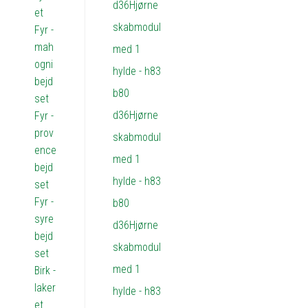
et
Fyr -
mah
ogni
bejd
set
Fyr -
prov
ence
bejd
set
Fyr -
syre
bejd
set
Birk -
laker
et