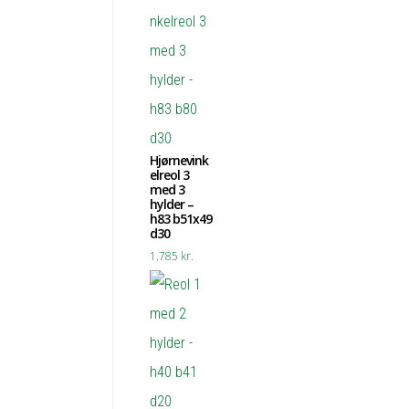
Hjørnevink
elreol 3
med 3
hylder –
h83 b51x49
d30
1.785
kr.