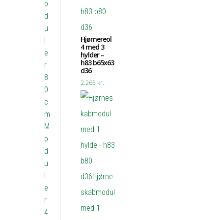
o
d
u
Hjørnereol
l
4 med 3
e
hylder –
h83 b65x63
r
d36
8
2.265
kr.
0
c
m
M
o
d
u
l
e
r
4