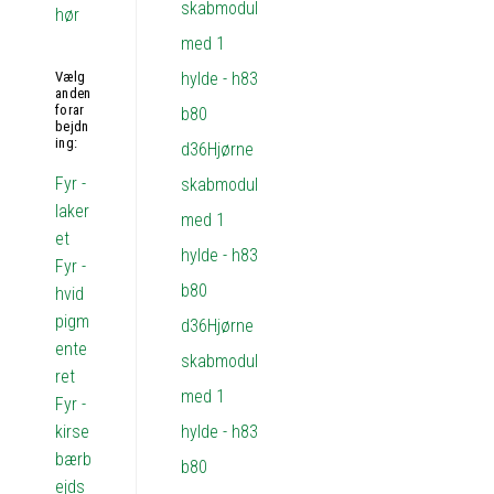
hør
Vælg
anden
forar
bejdn
ing:
Fyr -
laker
et
Fyr -
hvid
pigm
ente
ret
Fyr -
kirse
bærb
ejds