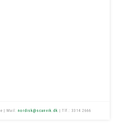
e | Mail:
nordisk@scanvik.dk
| Tlf.: 3314 2666