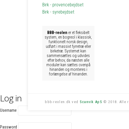
Birk - provencebejdset
Birk - syrebejdset
BBB-reolen
er et fleksibelt
system, en bogreol i klassisk,
funktionelt norsk design,
udført i massivt fyrretræ eller
birketræ. Systemet kan
sammensættes og udvides
efter behov, da næsten alle
moduler kan sættes ovenpå
hinanden og monteres i
forlængelse af hinanden.
Log in
bbb-reolen.dk ved
Scanvik ApS
© 2018. Alle r
Username
Password