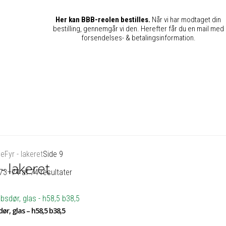
Her kan BBB-reolen bestilles.
Når vi har modtaget din
bestilling, gennemgår vi den. Herefter får du en mail med
forsendelses- & betalingsinformation.
de
Fyr - lakeret
Side 9
 - lakeret
73–74 af 74 resultater
ør, glas – h58,5 b38,5