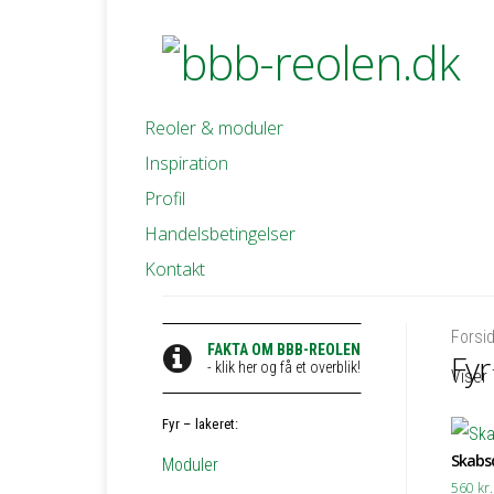
Reoler & moduler
Inspiration
Profil
Handelsbetingelser
Kontakt
Forsi
FAKTA OM BBB-REOLEN
Fyr
- klik her og få et overblik!
Viser 
Fyr – lakeret:
Skabsd
Moduler
560
kr.