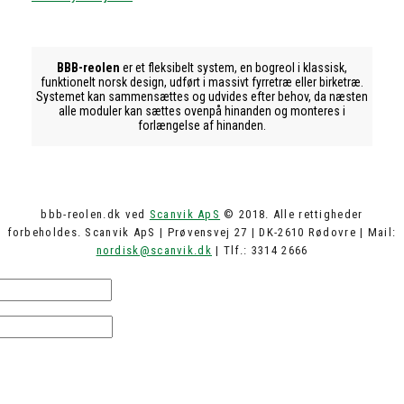
BBB-reolen
er et fleksibelt system, en bogreol i klassisk,
funktionelt norsk design, udført i massivt fyrretræ eller birketræ.
Systemet kan sammensættes og udvides efter behov, da næsten
alle moduler kan sættes ovenpå hinanden og monteres i
forlængelse af hinanden.
bbb-reolen.dk ved
Scanvik ApS
© 2018. Alle rettigheder
forbeholdes. Scanvik ApS | Prøvensvej 27 | DK-2610 Rødovre | Mail:
nordisk@scanvik.dk
| Tlf.: 3314 2666