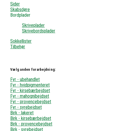
Sider
Skabsdøre
Bordplader
Skriveplader
Skrivebordsplader
Sokkellister
Tilbehør
Vælg anden forarbejdning:
Fyr - ubehandlet
Fyr - hvidpigmenteret
Fyr - kirsebærbejdset
Fyr - mahognibejdset
Fyr - provencebejdset
Fyr - syrebejdset
Birk - lakeret
Birk - kirsebærbejdset
Birk - provencebejdset
Birk - syrebejdset