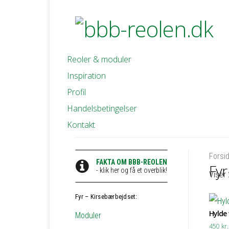
Reoler & moduler
Inspiration
Profil
Handelsbetingelser
Kontakt
Forsi
FAKTA OM BBB-REOLEN
Fyr
- klik her og få et overblik!
Viser 
Fyr – Kirsebærbejdset:
Hylde t
Moduler
450
kr.