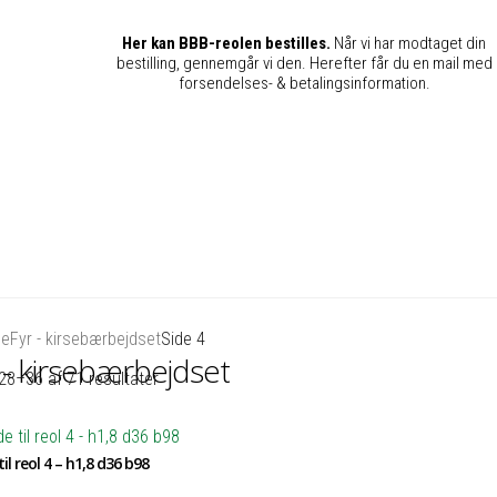
Her kan BBB-reolen bestilles.
Når vi har modtaget din
bestilling, gennemgår vi den. Herefter får du en mail med
forsendelses- & betalingsinformation.
de
Fyr - kirsebærbejdset
Side 4
 - kirsebærbejdset
28–36 af 71 resultater
il reol 4 – h1,8 d36 b98