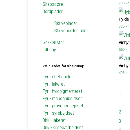
285
kr.
Skabsdøre
Bordplader
Hylde t
Skriveplader
325
kr.
Skrivebordsplader
Vinhyl
Sokkellister
Tilbehør
660
kr.
Vinhyl
Vælg anden forarbejdning:
405
kr.
Fyr - ubehandlet
Fyr - lakeret
Fyr - hvidpigmenteret
←
Fyr - mahognibejdset
1
Fyr - provencebejdset
2
Fyr - syrebejdset
Birk - lakeret
3
Birk - kirsebærbejdset