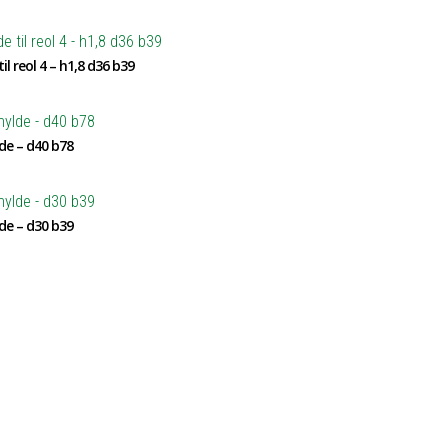
il reol 4 – h1,8 d36 b39
de – d40 b78
de – d30 b39