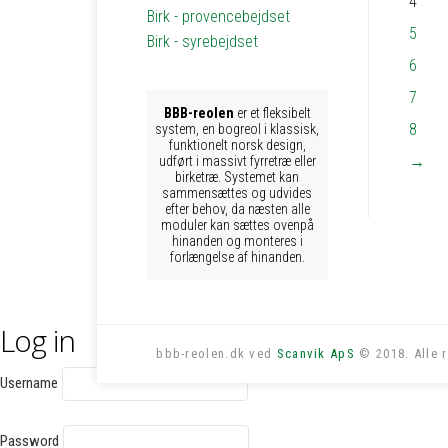
4
Birk - provencebejdset
5
Birk - syrebejdset
6
7
BBB-reolen
er et fleksibelt
8
system, en bogreol i klassisk,
funktionelt norsk design,
→
udført i massivt fyrretræ eller
birketræ. Systemet kan
sammensættes og udvides
efter behov, da næsten alle
moduler kan sættes ovenpå
hinanden og monteres i
forlængelse af hinanden.
Log in
bbb-reolen.dk ved
Scanvik ApS
© 2018. Alle r
Username
Password