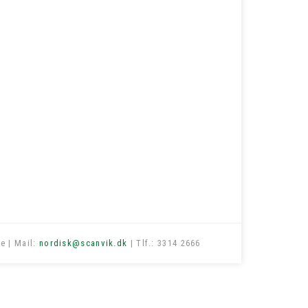
e | Mail:
nordisk@scanvik.dk
| Tlf.: 3314 2666