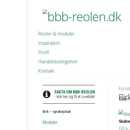
Reoler & moduler
Inspiration
Profil
Handelsbetingelser
Kontakt
Forsi
FAKTA OM BBB-REOLEN
Bir
- klik her og få et overblik!
Viser 
Birk – syrebejdset
Skabsd
Moduler
920
kr.