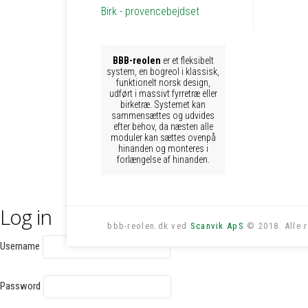
Birk - provencebejdset
BBB-reolen
er et fleksibelt
system, en bogreol i klassisk,
funktionelt norsk design,
udført i massivt fyrretræ eller
birketræ. Systemet kan
sammensættes og udvides
efter behov, da næsten alle
moduler kan sættes ovenpå
hinanden og monteres i
forlængelse af hinanden.
Log in
bbb-reolen.dk ved
Scanvik ApS
© 2018. Alle r
Username
Password