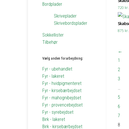
Skabsd
Bordplader
720
kr.
Skriveplader
Skrivebordsplader
Skabsd
875
kr.
Sokkellister
Tilbehør
←
Vælg anden forarbejdning:
1
Fyr - ubehandlet
2
Fyr - lakeret
3
Fyr - hvidpigmenteret
…
Fyr - kirsebærbejdset
5
Fyr - mahognibejdset
Fyr - provencebejdset
6
Fyr - syrebejdset
7
Birk - lakeret
8
Birk - kirsebærbejdset