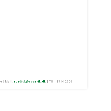
e | Mail:
nordisk@scanvik.dk
| Tlf.: 3314 2666