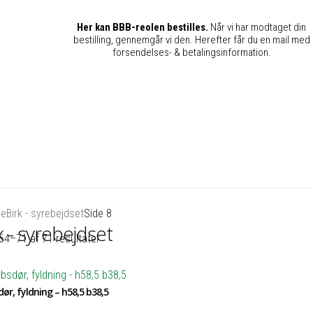
Her kan BBB-reolen bestilles.
Når vi har modtaget din
bestilling, gennemgår vi den. Herefter får du en mail med
forsendelses- & betalingsinformation.
de
Birk - syrebejdset
Side 8
k - syrebejdset
64–71 af 71 resultater
ør, fyldning – h58,5 b38,5