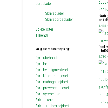
Bordplader
Skriveplader
Skab,
Skrivebordsplader
b41 d
1.435
k
Sokkellister
Tilbehør
Reol m
Vælg anden forarbejdning:
– h69,
1.730
k
Fyr - ubehandlet
Fyr - lakeret
Fyr - hvidpigmenteret
Fyr - kirsebærbejdset
Fyr - mahognibejdset
Fyr - provencebejdset
Fyr - syrebejdset
Birk - lakeret
Birk - kirsebærbejdset