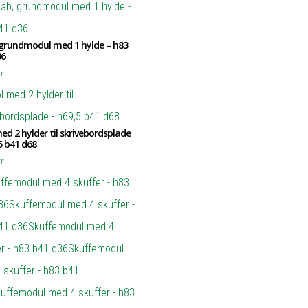
 grundmodul med 1 hylde – h83
36
r.
ed 2 hylder til skrivebordsplade
5 b41 d68
r.