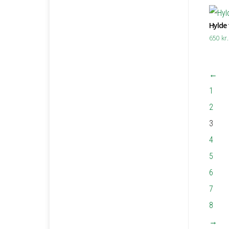
Hylde t
650
kr.
←
1
2
3
4
5
6
7
8
→