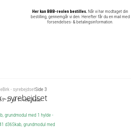
Her kan BBB-reolen bestilles.
Når vi har modtaget din
bestilling, gennemgår vi den. Herefter får du en mail med
forsendelses- & betalingsinformation.
de
Birk - syrebejdset
Side 3
k - syrebejdset
19–27 af 71 resultater