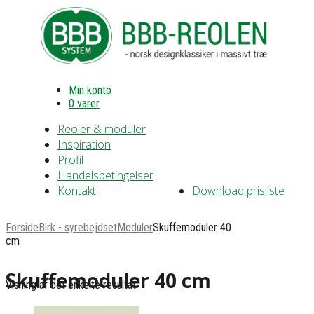
Min konto
0 varer
Reoler & moduler
Inspiration
Profil
Handelsbetingelser
Kontakt
Download prisliste
Forside
Birk - syrebejdset
Moduler
Skuffemoduler 40
cm
Skuffemoduler 40 cm
Visning af det enkelte resultat