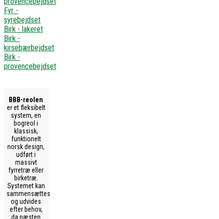
provencebejdset
Fyr -
syrebejdset
Birk - lakeret
Birk -
kirsebærbejdset
Birk -
provencebejdset
BBB-reolen
er et fleksibelt
system, en
bogreol i
klassisk,
funktionelt
norsk design,
udført i
massivt
fyrretræ eller
birketræ.
Systemet kan
sammensættes
og udvides
efter behov,
da næsten