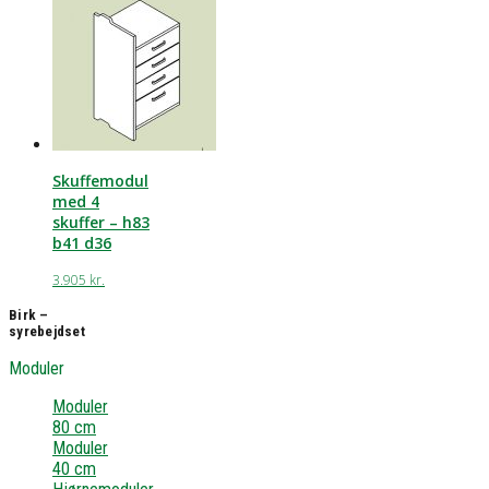
Skuffemodul
med 4
skuffer – h83
b41 d36
3.905
kr.
Birk –
syrebejdset
Moduler
Moduler
80 cm
Moduler
40 cm