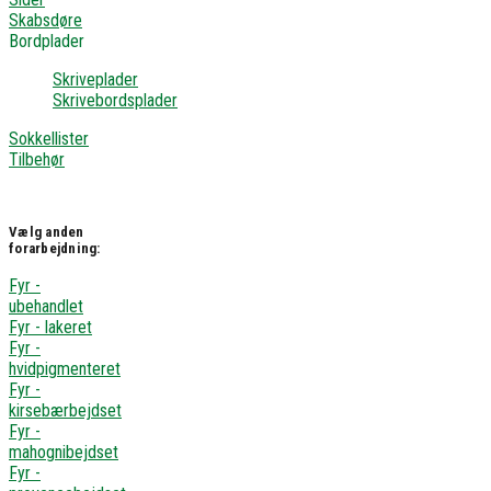
Skabsdøre
Bordplader
Skriveplader
Skrivebordsplader
Sokkellister
Tilbehør
Vælg anden
forarbejdning:
Fyr -
ubehandlet
Fyr - lakeret
Fyr -
hvidpigmenteret
Fyr -
kirsebærbejdset
Fyr -
mahognibejdset
Fyr -