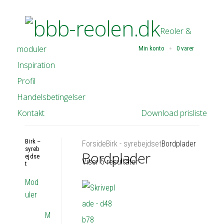
Reoler &
moduler
Min konto
0 varer
Inspiration
Profil
Handelsbetingelser
Kontakt
Download prisliste
Birk –
Forside
Birk - syrebejdset
Bordplader
syreb
Bordplader
ejdse
Viser 5 resultater
t
Mod
uler
M