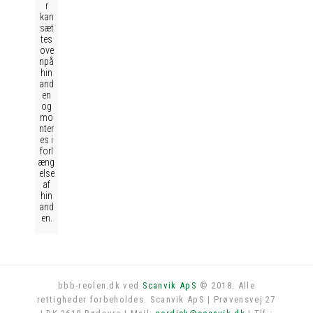
r
kan
sæt
tes
ove
npå
hin
and
en
og
mo
nter
es i
forl
æng
else
af
hin
and
en.
bbb-reolen.dk ved
Scanvik ApS
© 2018. Alle
rettigheder forbeholdes. Scanvik ApS | Prøvensvej 27