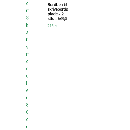
c
Bordben til
skrivebords
m
plade – 2
S
stk. – h69,5
k
715
kr.
a
b
s
m
o
d
u
l
e
r
8
0
c
m