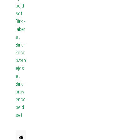
bejd
set
Birk -
laker
et
Birk -
kirse
bærb
ejds
et
Birk -
prov
ence
bejd
set
BB