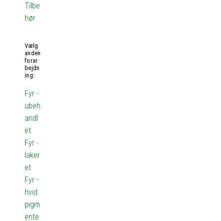
Tilbe
hør
Vælg
anden
forar
bejdn
ing:
Fyr -
ubeh
andl
et
Fyr -
laker
et
Fyr -
hvid
pigm
ente