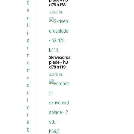
0
d78 b158
c
3.595
kr.
m
H
j
ø
r
n
Skrivebords
plade – h3
e
d78 b119
m
3.040
kr.
o
d
u
l
e
r
8
0