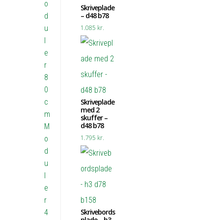
o
Skriveplade
– d48 b78
d
u
1.085
kr.
l
e
r
8
0
c
Skriveplade
med 2
m
skuffer –
d48 b78
M
1.795
kr.
o
d
u
l
e
r
Skrivebords
4
plade – h3