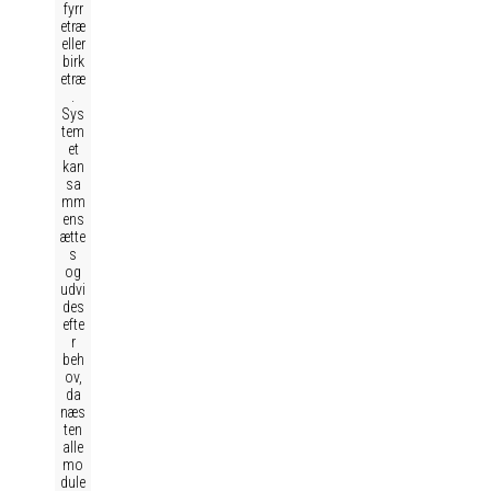
fyrr
etræ
eller
birk
etræ
.
Sys
tem
et
kan
sa
mm
ens
ætte
s
og
udvi
des
efte
r
beh
ov,
da
næs
ten
alle
mo
dule