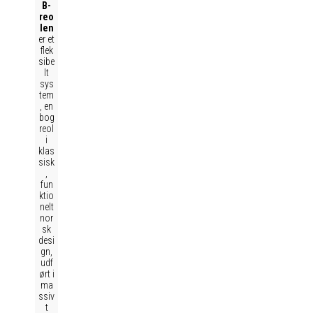
B-
reo
len
er et
flek
sibe
lt
sys
tem
, en
bog
reol
i
klas
sisk
,
fun
ktio
nelt
nor
sk
desi
gn,
udf
ørt i
ma
ssiv
t