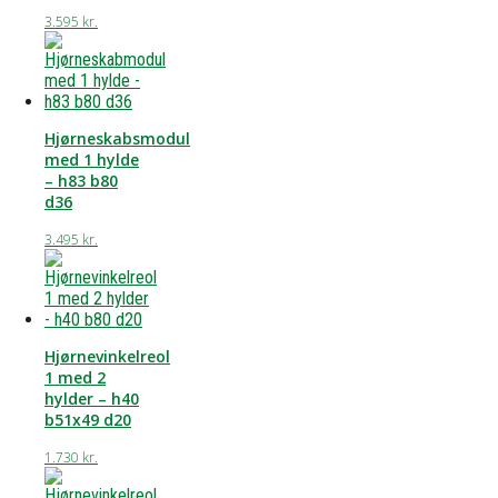
3.595
kr.
Hjørneskabsmodul
med 1 hylde
– h83 b80
d36
3.495
kr.
Hjørnevinkelreol
1 med 2
hylder – h40
b51x49 d20
1.730
kr.