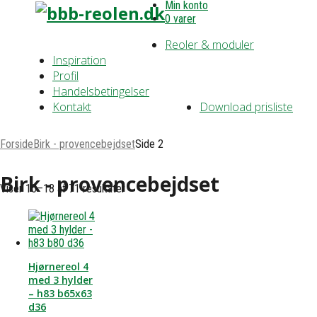
Min konto
0 varer
Reoler & moduler
Inspiration
Profil
Handelsbetingelser
Kontakt
Download prisliste
Forside
Birk - provencebejdset
Side 2
Birk - provencebejdset
Viser 10–18 af 71 resultater
Hjørnereol 4
med 3 hylder
– h83 b65x63
d36