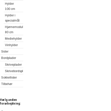
Hylder
100 cm
Hylder i
specialmål
Hjørnemoduler
80 cm
Mediehylder
Vinhylder
Sider
Bordplader
Skriveplader
Skrivebordsplader
Sokkellister
Tilbehør
Vælg anden
forarbejdning: