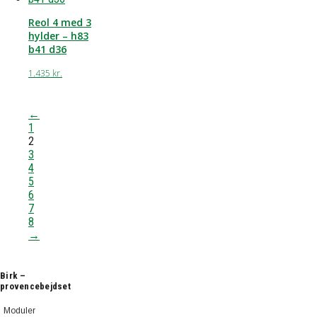
Reol 4 med 3
hylder – h83
b41 d36
1.435
kr.
←
1
2
3
4
5
6
7
8
→
Birk –
provencebejdset
Moduler