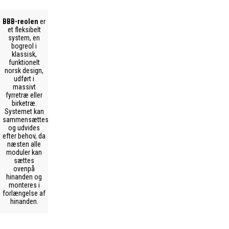
BBB-reolen
er
et fleksibelt
system, en
bogreol i
klassisk,
funktionelt
norsk design,
udført i
massivt
fyrretræ eller
birketræ.
Systemet kan
sammensættes
og udvides
efter behov, da
næsten alle
moduler kan
sættes
ovenpå
hinanden og
monteres i
forlængelse af
hinanden.