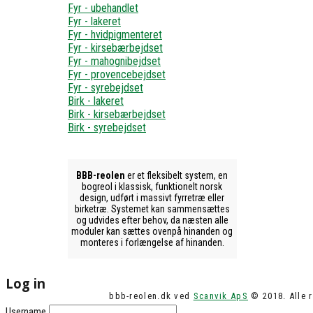
Fyr - ubehandlet
Fyr - lakeret
Fyr - hvidpigmenteret
Fyr - kirsebærbejdset
Fyr - mahognibejdset
Fyr - provencebejdset
Fyr - syrebejdset
Birk - lakeret
Birk - kirsebærbejdset
Birk - syrebejdset
BBB-reolen
er et fleksibelt system, en
bogreol i klassisk, funktionelt norsk
design, udført i massivt fyrretræ eller
birketræ. Systemet kan sammensættes
og udvides efter behov, da næsten alle
moduler kan sættes ovenpå hinanden og
monteres i forlængelse af hinanden.
Log in
bbb-reolen.dk ved
Scanvik ApS
© 2018. Alle r
Username