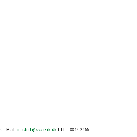
e | Mail:
nordisk@scanvik.dk
| Tlf.: 3314 2666