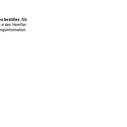
n bestilles.
Når
 vi den. Herefter
ingsinformation.