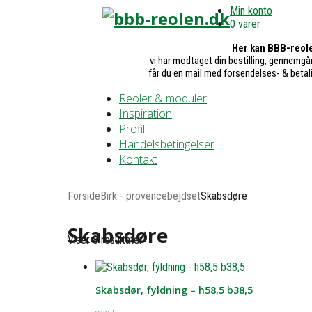
Min konto
0 varer
Her kan BBB-reole
vi har modtaget din bestilling, gennemgår
får du en mail med forsendelses- & betal
Reoler & moduler
Inspiration
Profil
Handelsbetingelser
Kontakt
Forside
Birk - provencebejdset
Skabsdøre
Skabsdøre
Viser 8 resultater
Skabsdør, fyldning – h58,5 b38,5