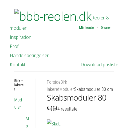
Reoler &
moduler
Min konto
0 varer
Inspiration
Profil
Handelsbetingelser
Kontakt
Download prisliste
Birk –
Forside
Birk -
lakere
lakeret
Moduler
Skabsmoduler 80 cm
t
Skabsmoduler 80
Mod
cm
uler
Viser 4 resultater
M
o