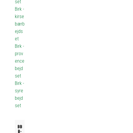
set
Birk -
kirse
bærb
ejds
et
Birk -
prov
ence
bejd
set
Birk -
syre
bejd
set
BB
B-