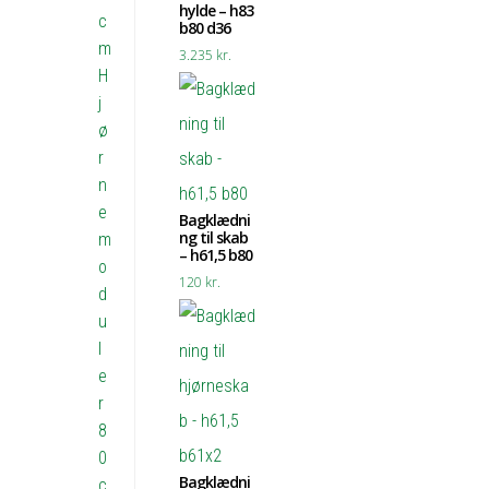
hylde – h83
c
b80 d36
m
3.235
kr.
H
j
ø
r
n
e
Bagklædni
ng til skab
m
– h61,5 b80
o
120
kr.
d
u
l
e
r
8
0
Bagklædni
c