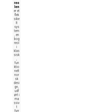
reo
len
er et
flek
sibe
lt
sys
tem
, en
bog
reol
i
klas
sisk
,
fun
ktio
nelt
nor
sk
desi
gn,
udf
ørt i
ma
ssiv
t
fyrr