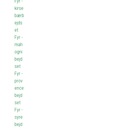
Fyr -
kirse
bærb
ejds
et
Fyr -
mah
ogni
bejd
set
Fyr -
prov
ence
bejd
set
Fyr -
syre
bejd