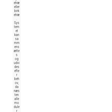
etræ
eller
birk
etræ
.
Sys
tem
et
kan
sa
mm
ens
ætte
s
og
udvi
des
efte
r
beh
ov,
da
næs
ten
alle
mo
dule
r