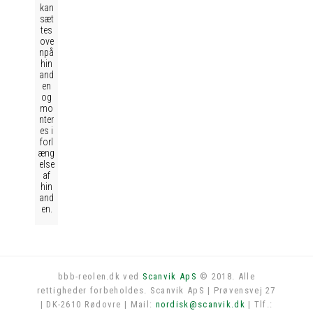
kan
sæt
tes
ove
npå
hin
and
en
og
mo
nter
es i
forl
æng
else
af
hin
and
en.
bbb-reolen.dk ved
Scanvik ApS
© 2018. Alle
rettigheder forbeholdes. Scanvik ApS | Prøvensvej 27
Log in
| DK-2610 Rødovre | Mail:
nordisk@scanvik.dk
| Tlf.: