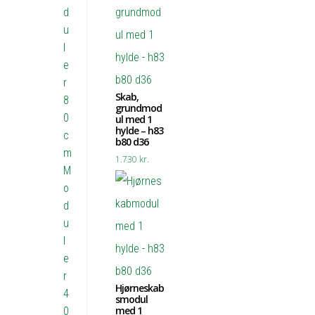
d
u
l
e
r
Skab,
8
grundmod
0
ul med 1
hylde – h83
c
b80 d36
m
1.730
kr.
M
o
d
u
l
e
r
Hjørneskab
4
smodul
med 1
0