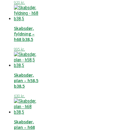
920
kr.
Skabsdør,
fyldning –
h68 b38,5
995
kr.
Skabsdør,
plan – h58,5
b38,5
630
kr.
Skabsdør,
plan – h68