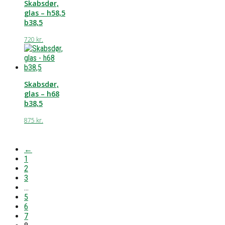
Skabsdør,
glas – h58,5
b38,5
720
kr.
Skabsdør,
glas – h68
b38,5
875
kr.
←
1
2
3
…
5
6
7