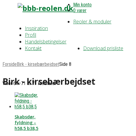
Min konto
0 varer
Reoler & moduler
Inspiration
Profil
Handelsbetingelser
Kontakt
Download prisliste
Forside
Birk - kirsebærbejdset
Side 8
Birk - kirsebærbejdset
Viser 64–71 af 71 resultater
Skabsdør,
fyldning –
h58,5 b38,5