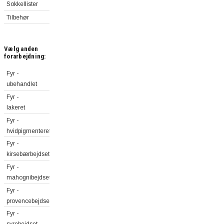
Sokkellister
Tilbehør
Vælg anden
forarbejdning:
Fyr -
ubehandlet
Fyr -
lakeret
Fyr -
hvidpigmenteret
Fyr -
kirsebærbejdset
Fyr -
mahognibejdset
Fyr -
provencebejdset
Fyr -