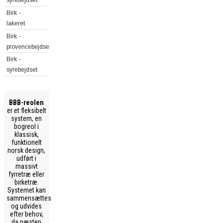
syrebejdset
Birk -
lakeret
Birk -
provencebejdset
Birk -
syrebejdset
BBB-reolen
er et fleksibelt
system, en
bogreol i
klassisk,
funktionelt
norsk design,
udført i
massivt
fyrretræ eller
birketræ.
Systemet kan
sammensættes
og udvides
efter behov,
da næsten