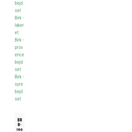
bejd
set
Birk -
laker
et
Birk -
prov
ence
bejd
set
Birk -
syre
bejd
set
BB
B-
reo