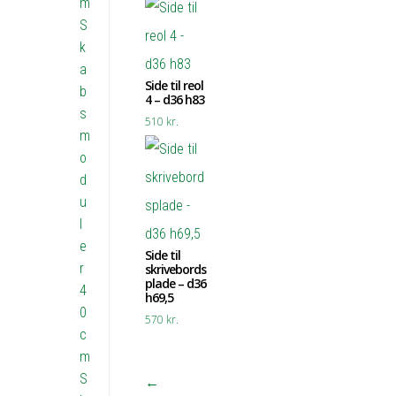
m
S
k
a
Side til reol
b
4 – d36 h83
s
510
kr.
m
o
d
u
l
e
Side til
r
skrivebords
plade – d36
4
h69,5
0
570
kr.
c
m
S
←