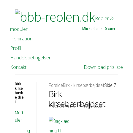
Reoler &
moduler
Min konto
0 varer
Inspiration
Profil
Handelsbetingelser
Kontakt
Download prisliste
Birk –
Forside
Birk - kirsebærbejdset
Side 7
kirse
Birk -
bærb
ejdse
kirsebærbejdset
t
Viser 55–63 af 71 resultater
Mod
uler
M