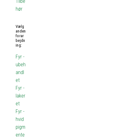
Tilbe
hør
Vælg
anden
forar
bejdn
ing:
Fyr -
ubeh
andl
et
Fyr -
laker
et
Fyr -
hvid
pigm
ente