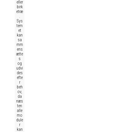
eller
birk
etræ
.
Sys
tem
et
kan
sa
mm
ens
ætte
s
og
udvi
des
efte
r
beh
ov,
da
næs
ten
alle
mo
dule
r
kan