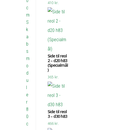
0
410
kr.
c
m
S
k
a
b
s
Side til reol
m
2 – d20 h83
(Specialmål
o
)
d
365
kr.
u
l
e
r
8
Side til reol
3 – d30 h83
0
c
466
kr.