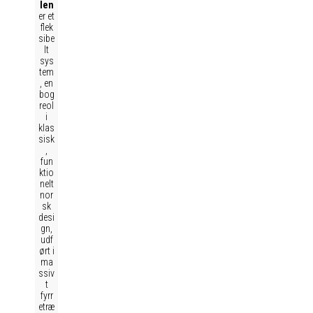
len
er et
flek
sibe
lt
sys
tem
, en
bog
reol
i
klas
sisk
,
fun
ktio
nelt
nor
sk
desi
gn,
udf
ørt i
ma
ssiv
t
fyrr
etræ