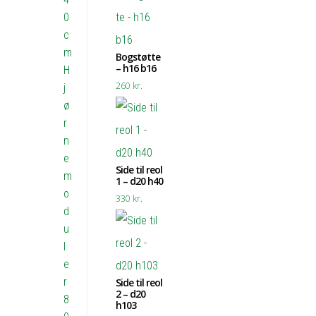
0
c
m
Bogstøtte
– h16 b16
H
260
kr.
j
ø
r
n
e
Side til reol
m
1 – d20 h40
o
330
kr.
d
u
l
e
r
Side til reol
2 – d20
8
h103