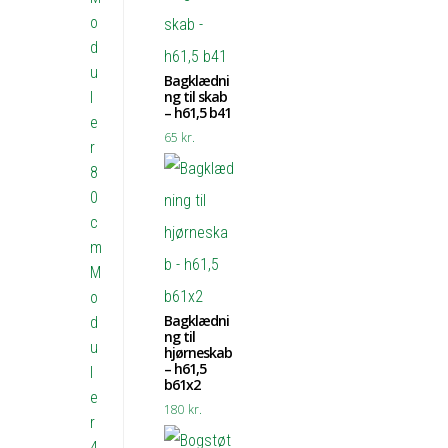
o
d
u
Bagklædni
ng til skab
l
– h61,5 b41
e
65
kr.
r
8
0
c
m
M
o
Bagklædni
d
ng til
u
hjørneskab
– h61,5
l
b61x2
e
180
kr.
r
4