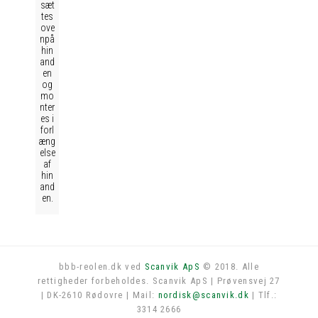
sæt
tes
ove
npå
hin
and
en
og
mo
nter
es i
forl
æng
else
af
hin
and
en.
bbb-reolen.dk ved
Scanvik ApS
© 2018. Alle
rettigheder forbeholdes. Scanvik ApS | Prøvensvej 27
Log in
| DK-2610 Rødovre | Mail:
nordisk@scanvik.dk
| Tlf.:
3314 2666