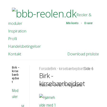
Reoler &
moduler
Min konto
0 varer
Inspiration
Profil
Handelsbetingelser
Kontakt
Download prisliste
Birk –
Forside
Birk - kirsebærbejdset
Side 6
kirse
Birk -
bærb
ejdse
kirsebærbejdset
t
Viser 46–54 af 71 resultater
Mod
uler
M