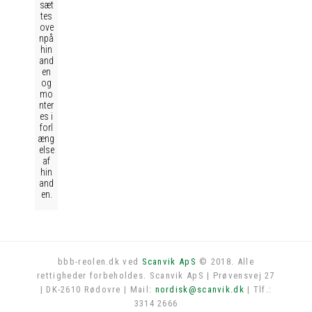
sæt
tes
ove
npå
hin
and
en
og
mo
nter
es i
forl
æng
else
af
hin
and
en.
bbb-reolen.dk ved
Scanvik ApS
© 2018. Alle
rettigheder forbeholdes. Scanvik ApS | Prøvensvej 27
Log in
| DK-2610 Rødovre | Mail:
nordisk@scanvik.dk
| Tlf.:
3314 2666