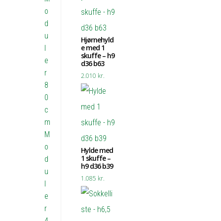
o
d
u
Hjørnehyld
e med 1
l
skuffe – h9
e
d36 b63
r
2.010
kr.
8
0
c
m
M
o
Hylde med
1 skuffe –
d
h9 d36 b39
u
1.085
kr.
l
e
r
4