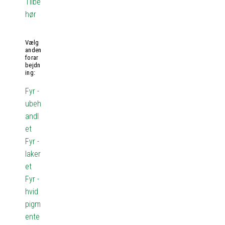
Tilbe
hør
Vælg
anden
forar
bejdn
ing:
Fyr -
ubeh
andl
et
Fyr -
laker
et
Fyr -
hvid
pigm
ente