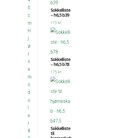
0
Sokkelliste
– h6,5 b39
c
m
115
kr.
H
j
ø
r
Sokkelliste
n
– h6,5 b78
e
175
kr.
m
o
d
u
l
e
r
Sokkelliste
8
til