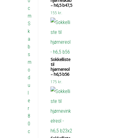
hjørneskab
0
– h6,5 b47,5
c
155
kr.
m
S
k
a
b
s
Sokkelliste
m
til
hjørnereol
o
– h6,5 b56
d
175
kr.
u
l
e
r
8
0
c