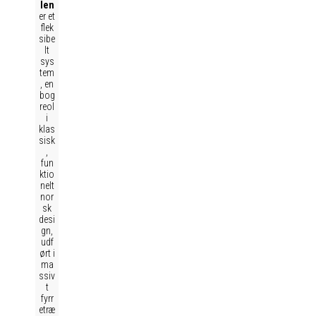
len
er et
flek
sibe
lt
sys
tem
, en
bog
reol
i
klas
sisk
,
fun
ktio
nelt
nor
sk
desi
gn,
udf
ørt i
ma
ssiv
t
fyrr
etræ