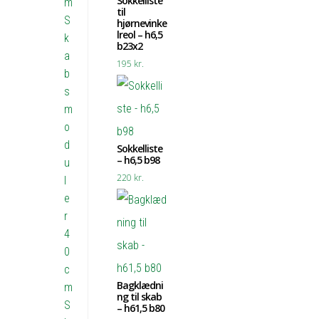
Sokkelliste
m
til
S
hjørnevinke
lreol – h6,5
k
b23x2
a
195
kr.
b
s
m
o
d
Sokkelliste
– h6,5 b98
u
220
kr.
l
e
r
4
0
c
Bagklædni
m
ng til skab
S
– h61,5 b80