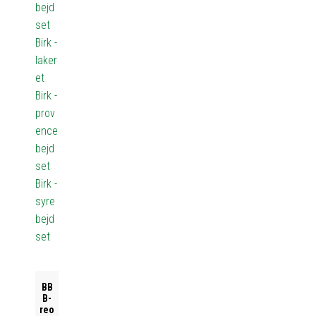
bejd
set
Birk -
laker
et
Birk -
prov
ence
bejd
set
Birk -
syre
bejd
set
BB
B-
reo