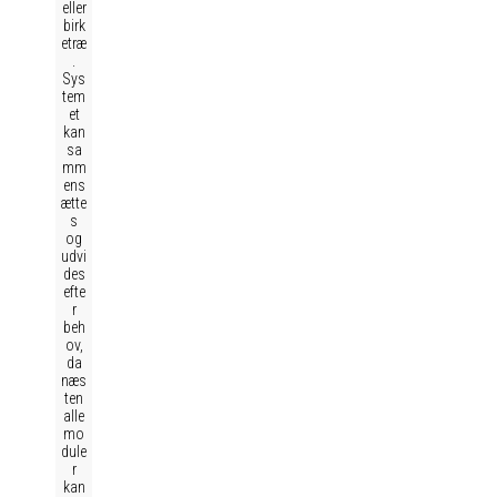
eller
birk
etræ
.
Sys
tem
et
kan
sa
mm
ens
ætte
s
og
udvi
des
efte
r
beh
ov,
da
næs
ten
alle
mo
dule
r
kan