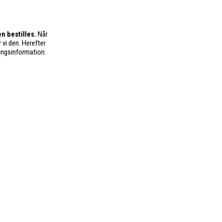
n bestilles.
Når
 vi den. Herefter
ingsinformation.