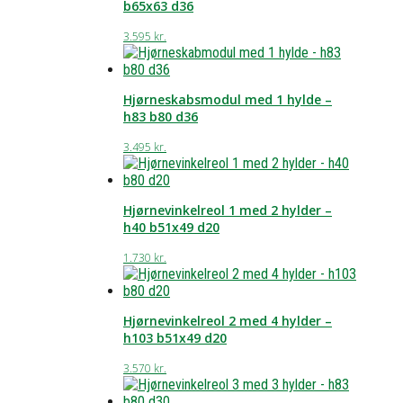
b65x63 d36
3.595
kr.
Hjørneskabsmodul med 1 hylde –
h83 b80 d36
3.495
kr.
Hjørnevinkelreol 1 med 2 hylder –
h40 b51x49 d20
1.730
kr.
Hjørnevinkelreol 2 med 4 hylder –
h103 b51x49 d20
3.570
kr.