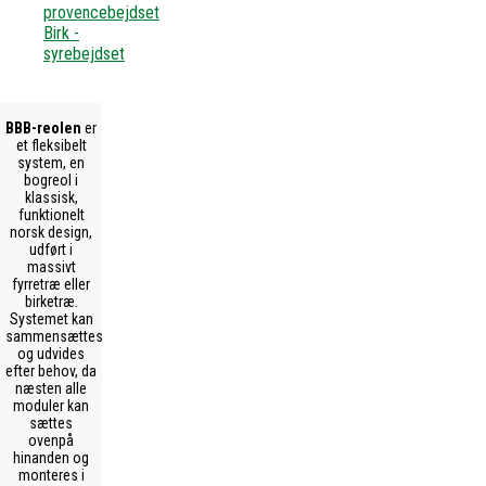
provencebejdset
Birk -
syrebejdset
BBB-reolen
er
et fleksibelt
system, en
bogreol i
klassisk,
funktionelt
norsk design,
udført i
massivt
fyrretræ eller
birketræ.
Systemet kan
sammensættes
og udvides
efter behov, da
næsten alle
moduler kan
sættes
ovenpå
hinanden og
monteres i