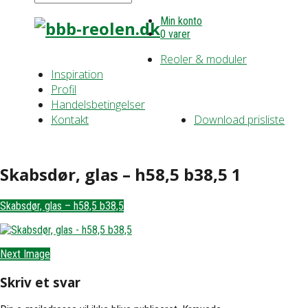
Min konto
0 varer
Reoler & moduler
Inspiration
Profil
Handelsbetingelser
Kontakt
Download prisliste
Skabsdør, glas – h58,5 b38,5 1
Skabsdør, glas – h58,5 b38,5
Next Image
Skriv et svar