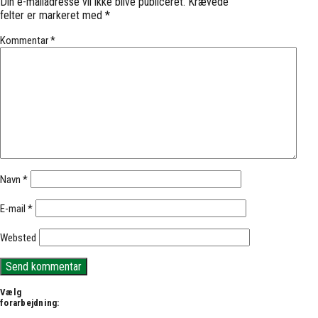
Din e-mailadresse vil ikke blive publiceret.
Krævede
felter er markeret med
*
Kommentar
*
Navn
*
E-mail
*
Websted
Vælg
forarbejdning: