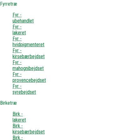
Fyrretræ
Fyr -
ubehandlet
Fyr -
lakeret
Fyr -
hvidpigmenteret
Fyr -
kirsebærbejdset
Fyr -
mahognibejdset
Fyr -
provencebejdset
Fyr -
syrebejdset
Birketræ
Birk -
lakeret
Birk -
kirsebærbejdset
Birk -