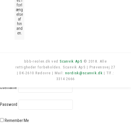
es i
forl
æng
else
af
hin
and
en.
bbb-reolen.dk ved
Scanvik ApS
© 2018. Alle
rettigheder forbeholdes. Scanvik ApS | Prøvensvej 27
Log in
| DK-2610 Rødovre | Mail:
nordisk@scanvik.dk
| Tlf.:
3314 2666
Username
Password
Remember Me