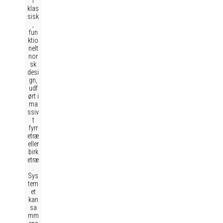
i
klas
sisk
,
fun
ktio
nelt
nor
sk
desi
gn,
udf
ørt i
ma
ssiv
t
fyrr
etræ
eller
birk
etræ
.
Sys
tem
et
kan
sa
mm