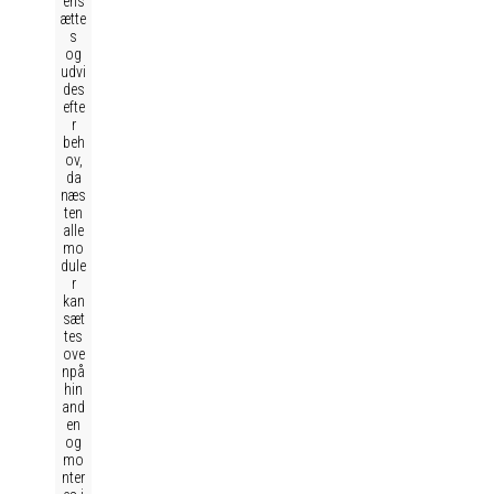
ens
ætte
s
og
udvi
des
efte
r
beh
ov,
da
næs
ten
alle
mo
dule
r
kan
sæt
tes
ove
npå
hin
and
en
og
mo
nter