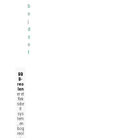
b
e
j
d
s
e
t
BB
B-
reo
len
er et
flek
sibe
lt
sys
tem
, en
bog
reol