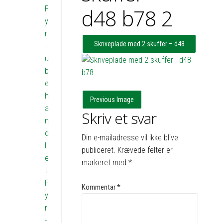
F
d48 b78 2
y
r
Skriveplade med 2 skuffer – d48
-
u
b78
b
e
h
Previous Image
a
Skriv et svar
n
d
Din e-mailadresse vil ikke blive
l
publiceret.
Krævede felter er
e
markeret med
*
t
F
Kommentar
*
y
r
-