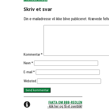
Skriv et svar
Din e-mailadresse vil ikke blive publiceret.
Krævede felt
Kommentar
*
Navn
*
E-mail
*
Websted
FAKTA OM BBB-REOLEN
- klik her og få et overblik!