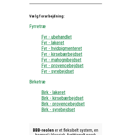
Vælg forarbejdning:
Fyrretræ
Fyr - ubehandlet
Fyr - lakeret
Fyr - hvidpigmenteret
Fyr - kirsebærbejdset
Fyr - mahognibejdset
Fyr - provencebejdset
Fyr - syrebejdset
Birketræ
Birk - lakeret
Birk - kirsebærbejdset
Birk - provencebejdset
Birk - syrebejdset
BBB-reolen
er et fleksibelt system, en