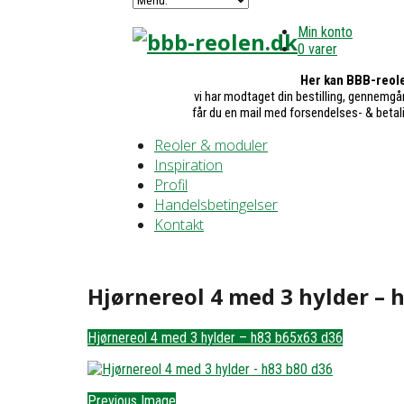
Min konto
0 varer
Her kan BBB-reole
vi har modtaget din bestilling, gennemgår
får du en mail med forsendelses- & betal
Reoler & moduler
Inspiration
Profil
Handelsbetingelser
Kontakt
Hjørnereol 4 med 3 hylder – 
Hjørnereol 4 med 3 hylder – h83 b65x63 d36
Previous Image