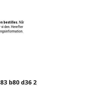
n bestilles.
Når
 vi den. Herefter
ingsinformation.
h83 b80 d36 2