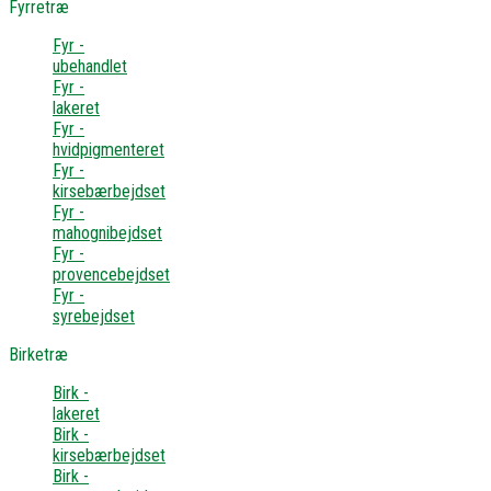
Fyrretræ
Fyr -
ubehandlet
Fyr -
lakeret
Fyr -
hvidpigmenteret
Fyr -
kirsebærbejdset
Fyr -
mahognibejdset
Fyr -
provencebejdset
Fyr -
syrebejdset
Birketræ
Birk -
lakeret
Birk -
kirsebærbejdset
Birk -