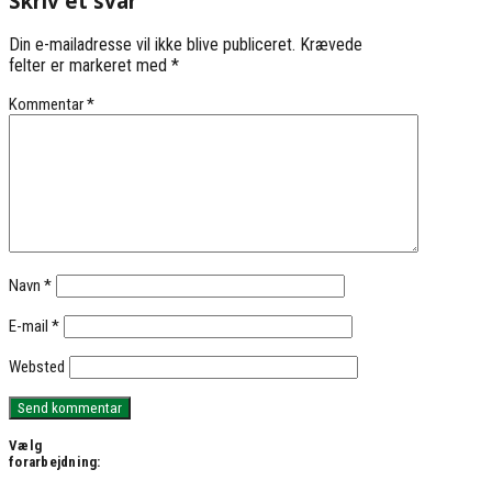
Skriv et svar
Din e-mailadresse vil ikke blive publiceret.
Krævede
felter er markeret med
*
Kommentar
*
Navn
*
E-mail
*
Websted
Vælg
forarbejdning: