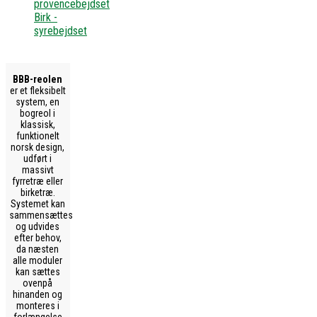
provencebejdset
Birk -
syrebejdset
BBB-reolen
er et fleksibelt
system, en
bogreol i
klassisk,
funktionelt
norsk design,
udført i
massivt
fyrretræ eller
birketræ.
Systemet kan
sammensættes
og udvides
efter behov,
da næsten
alle moduler
kan sættes
ovenpå
hinanden og
monteres i