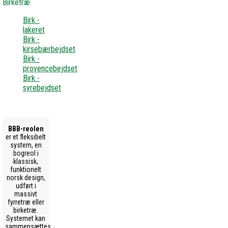
Birketræ
Birk -
lakeret
Birk -
kirsebærbejdset
Birk -
provencebejdset
Birk -
syrebejdset
BBB-reolen
er et fleksibelt
system, en
bogreol i
klassisk,
funktionelt
norsk design,
udført i
massivt
fyrretræ eller
birketræ.
Systemet kan
sammensættes