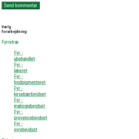
Vælg
forarbejdning:
Fyrretræ
Fyr -
ubehandlet
Fyr -
lakeret
Fyr -
hvidpigmenteret
Fyr -
kirsebærbejdset
Fyr -
mahognibejdset
Fyr -
provencebejdset
Fyr -
syrebejdset