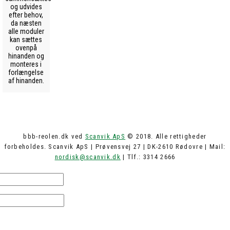
og udvides
efter behov,
da næsten
alle moduler
kan sættes
ovenpå
hinanden og
monteres i
forlængelse
af hinanden.
bbb-reolen.dk ved
Scanvik ApS
© 2018. Alle rettigheder
forbeholdes. Scanvik ApS | Prøvensvej 27 | DK-2610 Rødovre | Mail:
nordisk@scanvik.dk
| Tlf.: 3314 2666