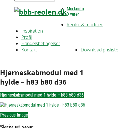
Min konto
0 varer
Reoler & moduler
Inspiration
Profil
Handelsbetingelser
Kontakt
Download prisliste
Hjørneskabmodul med 1
hylde – h83 b80 d36
Hjørneskabsmodul med 1 hylde – h83 b80 d36
Previous Image
Skriv et svar