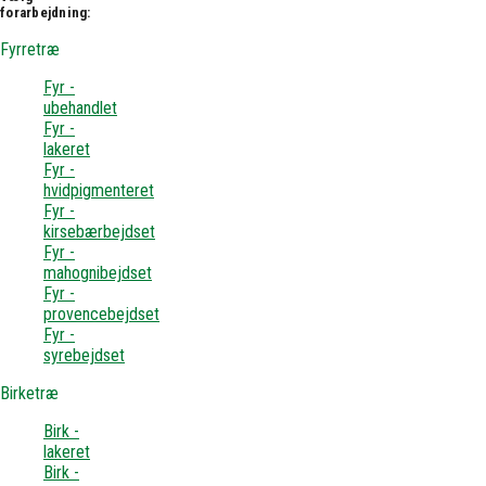
forarbejdning:
Fyrretræ
Fyr -
ubehandlet
Fyr -
lakeret
Fyr -
hvidpigmenteret
Fyr -
kirsebærbejdset
Fyr -
mahognibejdset
Fyr -
provencebejdset
Fyr -
syrebejdset
Birketræ
Birk -
lakeret
Birk -