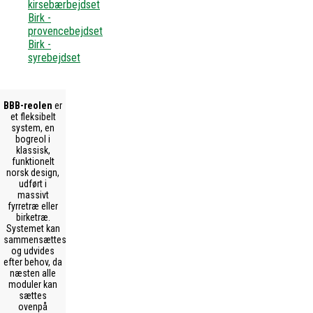
kirsebærbejdset
Birk -
provencebejdset
Birk -
syrebejdset
BBB-reolen
er
et fleksibelt
system, en
bogreol i
klassisk,
funktionelt
norsk design,
udført i
massivt
fyrretræ eller
birketræ.
Systemet kan
sammensættes
og udvides
efter behov, da
næsten alle
moduler kan
sættes
ovenpå