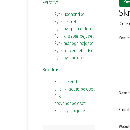
Pre
Fyrretræ
Skr
Fyr - ubehandlet
Fyr - lakeret
Din e-
Fyr - hvidpigmenteret
Fyr - kirsebærbejdset
Komme
Fyr - mahognibejdset
Fyr - provencebejdset
Fyr - syrebejdset
Birketræ
Birk - lakeret
Birk - kirsebærbejdset
Navn
*
Birk -
provencebejdset
E-mail
Birk - syrebejdset
Webst