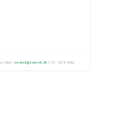
e | Mail:
nordisk@scanvik.dk
| Tlf.: 3314 2666