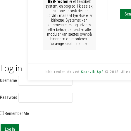
BBB-reolen
er et fleksibelt
system, en bogreol i klassisk,
funktionelt norsk design,
udført i massivt fyrretræ eller
birketræ. Systemet kan
sammensættes og udvides
efter behov, da næsten alle
moduler kan sættes ovenpå
hinanden og monteres i
forlængelse af hinanden.
Log in
bbb-reolen.dk ved
Scanvik ApS
© 2018. Alle r
Username
Password
Remember Me