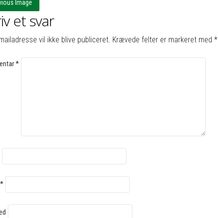
vious Image
iv et svar
mailadresse vil ikke blive publiceret.
Krævede felter er markeret med
*
ntar
*
*
ed