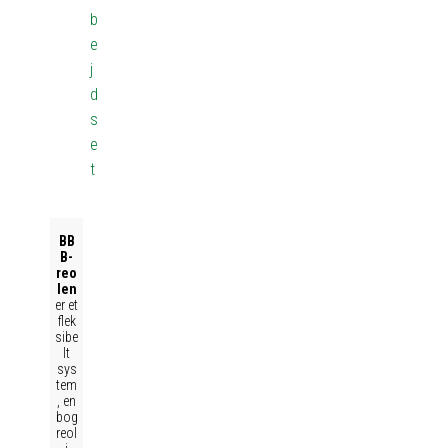
b
e
j
d
s
e
t
BB
B-
reo
len
er et
flek
sibe
lt
sys
tem
, en
bog
reol