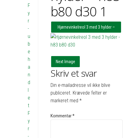
F
b80 d30 1
y
r
Hjørnevinkelreol 3 med 3 hylder –
-
u
h83 b51x49 d30
b
e
h
Next Image
a
Skriv et svar
n
d
Din e-mailadresse vil ikke blive
l
publiceret.
Krævede felter er
e
markeret med
*
t
F
Kommentar
*
y
r
-