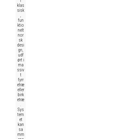
i
klas
sisk
,
fun
ktio
nelt
nor
sk
desi
gn,
udf
ørt i
ma
ssiv
t
fyrr
etræ
eller
birk
etræ
.
Sys
tem
et
kan
sa
mm