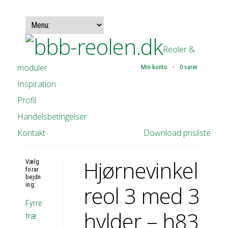
Reoler &
moduler
Min konto
0 varer
Inspiration
Profil
Handelsbetingelser
Kontakt
Download prisliste
Hjørnevinkel
Vælg
forar
bejdn
ing:
reol 3 med 3
Fyrre
hylder – h83
træ