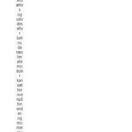
ens
ætte
s
og
udvi
des
efte
r
beh
ov,
da
næs
ten
alle
mo
dule
r
kan
sæt
tes
ove
npå
hin
and
en
og
mo
nter