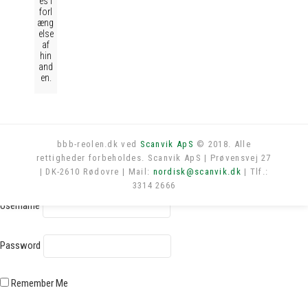
es i
forl
æng
else
af
hin
and
en.
bbb-reolen.dk ved
Scanvik ApS
© 2018. Alle
rettigheder forbeholdes. Scanvik ApS | Prøvensvej 27
Log in
| DK-2610 Rødovre | Mail:
nordisk@scanvik.dk
| Tlf.:
3314 2666
Username
Password
Remember Me