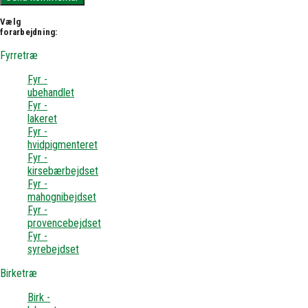
Vælg
forarbejdning:
Fyrretræ
Fyr -
ubehandlet
Fyr -
lakeret
Fyr -
hvidpigmenteret
Fyr -
kirsebærbejdset
Fyr -
mahognibejdset
Fyr -
provencebejdset
Fyr -
syrebejdset
Birketræ
Birk -