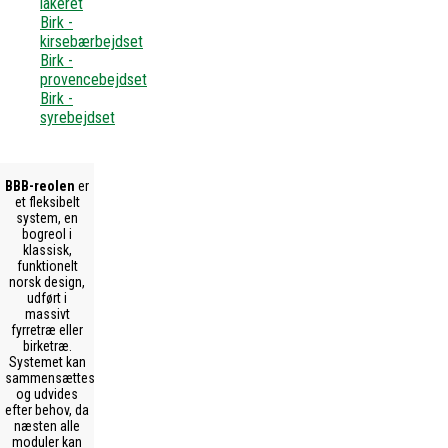
lakeret
Birk -
kirsebærbejdset
Birk -
provencebejdset
Birk -
syrebejdset
BBB-reolen
er
et fleksibelt
system, en
bogreol i
klassisk,
funktionelt
norsk design,
udført i
massivt
fyrretræ eller
birketræ.
Systemet kan
sammensættes
og udvides
efter behov, da
næsten alle
moduler kan